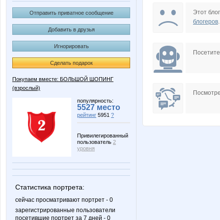
Knita
LanaN
Этот блог
Отправить приватное сообщение
блогеров
.
Добавить в друзья
Игнорировать
Olla
Olushka
Посетит
Сделать подарок
Покупаем вместе: БОЛЬШОЙ ШОПИНГ
(взрослый)
anniiss
anusha2
Посмотре
популярность:
5527 место
рейтинг
5951
?
jullala
lukoy
Привилегированный
пользователь
2
уровня
oranovm
safanuk
Статистика портрета:
сейчас просматривают портрет - 0
зарегистрированные пользователи
посетившие портрет за 7 дней - 0