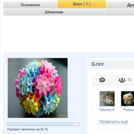
Блог
( 0 )
Основное
Др
Шпионаж
Блог
51
*lebedeva*
*Рыбка
Посмотреть ещё
Портрет заполнен на 91 %