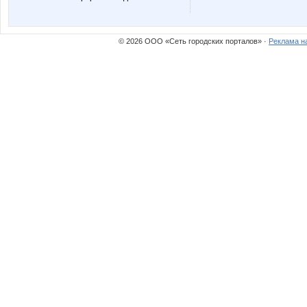
детский_трикотаж
Юлянчи
© 2026 ООО «Сеть городских порталов» ·
Реклама н
МАЛИНА89
Над
СЛ@ДЕНЬК@Я
Ук
ША-ЛУ-НЫ